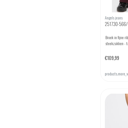
Angels jeans
251730-566/6
Broek in fijne r
steekzakken - t
€109,99
products.more_v