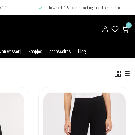
€70,00.
In de winkel -10% klantenkorting en gratis retouche.
0
 en wasserij
Koopjes
accessoires
Blog