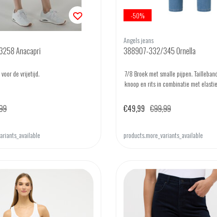
-50%
Angels jeans
3258 Anacapri
388907-332/345 Ornella
oor de vrijetijd.
7/8 Broek met smalle pijpen. Tailleba
knoop en rits in combinatie met elasti
99
€49,99
€99,99
ariants_available
products.more_variants_available