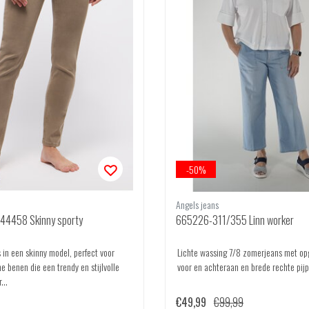
-50%
Angels jeans
4458 Skinny sporty
665226-311/355 Linn worker
 in een skinny model, perfect voor
Lichte wassing 7/8 zomerjeans met op
e benen die een trendy en stijlvolle
voor en achteraan en brede rechte pijp
...
€49,99
€99,99