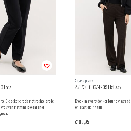
Angels jeans
0 Lara
251730-606/4209 Liz Easy
rte 5-pocket-broek met rechte brede
Broek in zwart/donker bruine visgraad
r vrouwen met fijne bovenbenen.
en elastiek in taille.
gewa...
€109,95