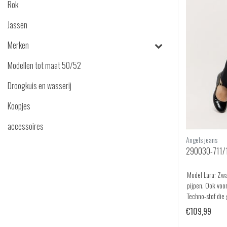
Rok
Jassen
Merken
Modellen tot maat 50/52
Droogkuis en wasserij
Koopjes
accessoires
Angels jeans
290030-711/1
Model Lara: Zwa
pijpen. Ook voo
Techno-stof die 
€109,99