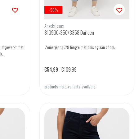
-50%
Angels jeans
810930-350/3358 Darleen
nd afgewerkt met
Zomerjeans 7/8 lengte met omslag aan zoom.
ek.
€54,99
€109,99
products.more_variants_available