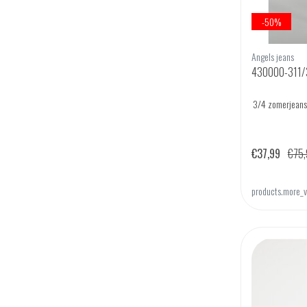
-50%
Angels jeans
430000-311/
3/4 zomerjeans v
€37,99
€75,
products.more_v