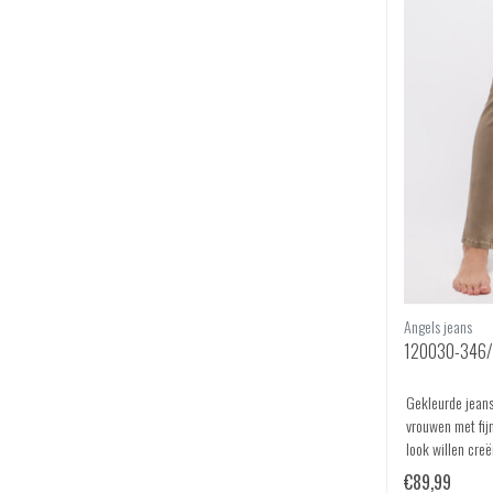
Angels jeans
120030-346/4
Gekleurde jeans
vrouwen met fijn
look willen creër
€89,99