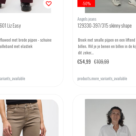
-50%
Angels jeans
01 Liz Easy
129330-397/315 skinny shape
ibfluweel met brede pijpen - schuine
Broek met smalle pijpen en een liftend 
ailleband met elastiek
billen. Wil je je benen en billen in de ki
dit zeker...
€54,99
€109,99
ariants_available
products.more_variants_available