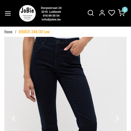
0
Home
890031-346/30 Leni
Vorige
Volgend