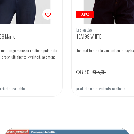
-50%
Leo en Ugo
8 Marlie
TEA199 WHITE
e met lange mouwen en diepe polo-hals
Top met kanten bovenkant en jersey bo
 jersey, ultralichte kwaliteit, ademend,
€47,50
€95,00
ariants_available
products.more_variants_available