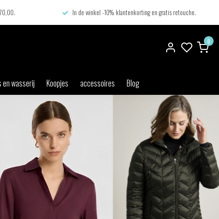
€70,00.
In de winkel -10% klantenkorting en gratis retouche.
0
 en wasserij
Koopjes
accessoires
Blog