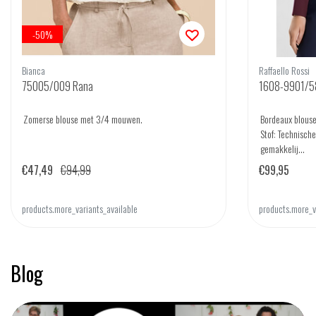
-50%
Bianca
Raffaello Rossi
75005/009 Rana
1608-9901/58
Zomerse blouse met 3/4 mouwen.
Bordeaux blous
Stof: Technische
gemakkelij...
€47,49
€94,99
€99,95
products.more_variants_available
products.more_v
Blog