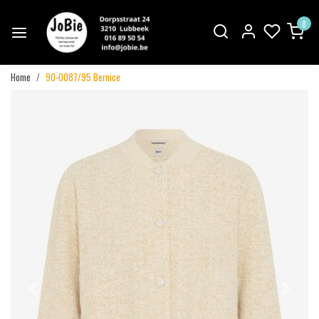
0
Home
90-0087/95 Bernice
Vorige
Volgend