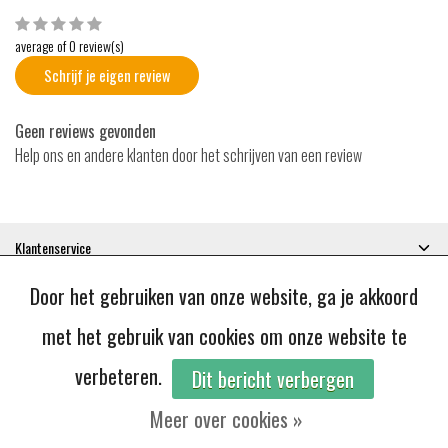
average of 0 review(s)
Schrijf je eigen review
Geen reviews gevonden
Help ons en andere klanten door het schrijven van een review
Klantenservice
Mijn account
Door het gebruiken van onze website, ga je akkoord
Categorieën
Contactgegevens
met het gebruik van cookies om onze website te
verbeteren.
Dit bericht verbergen
© Copyright 2026 - JoBie | Realisatie
InStijl Media
Contact
|
Algemene voorwaarden
|
Disclaimer
|
Privacy Policy
|
RSS Feed
Meer over cookies »