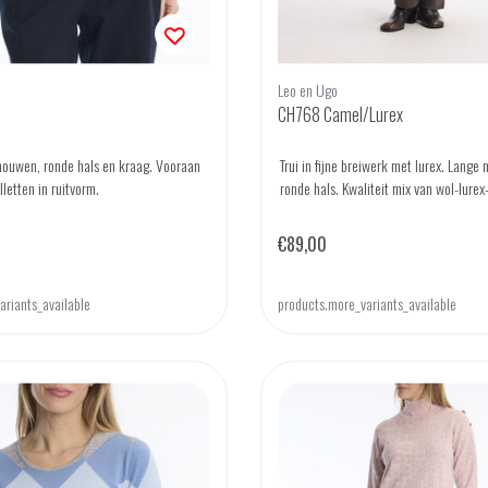
Leo en Ugo
CH768 Camel/Lurex
mouwen, ronde hals en kraag. Vooraan
Trui in fijne breiwerk met lurex. Lang
lletten in ruitvorm.
ronde hals. Kwaliteit mix van wol-lurex
€89,00
ariants_available
products.more_variants_available