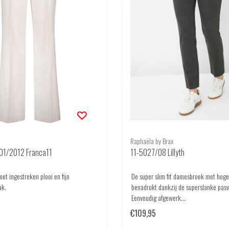
Raphaëla by Brax
01/2012 Franca11
11-5027/08 Lillyth
et ingestreken plooi en fijn
De super slim fit damesbroek met hoge
ak.
benadrukt dankzij de superslanke pasv
Eenvoudig afgewerk...
€109,95