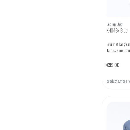
Leo en Ugo
KH046/ Blue
Trui met lange 
fantasie met pai
€99,00
products.more_v