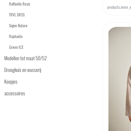
Raffaello Rossi
products.more_v
TRVL DRSS
Signe Nature
Raphaëla
Green ICE
Modellen tot maat 50/52
Droogkuis en wasserij
Koopjes
accessoires