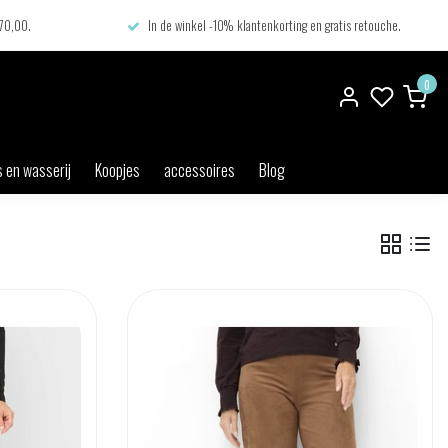
€70,00.
In de winkel -10% klantenkorting en gratis retouche.
0
 en wasserij
Koopjes
accessoires
Blog