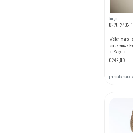
Junge
0226-2402-10
Wollen mantel z
om de eerste ko
20% nylon
€249,00
products.more_v