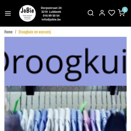
0
Home
Droogkuis en wasserij