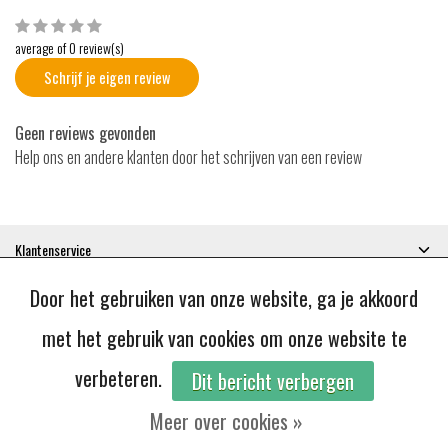
average of 0 review(s)
Schrijf je eigen review
Geen reviews gevonden
Help ons en andere klanten door het schrijven van een review
Klantenservice
Mijn account
Door het gebruiken van onze website, ga je akkoord
Categorieën
Contactgegevens
met het gebruik van cookies om onze website te
verbeteren.
Dit bericht verbergen
© Copyright 2026 - JoBie | Realisatie
InStijl Media
Contact
|
Algemene voorwaarden
|
Disclaimer
|
Privacy Policy
|
RSS Feed
Meer over cookies »