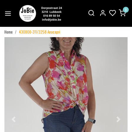
0
Home
430000-311/3258 Anacapri
Vorige
Volgend