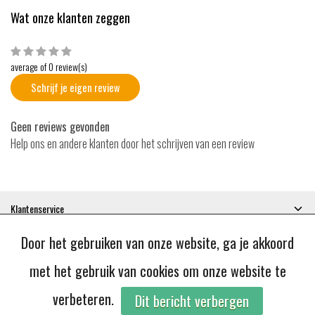
Wat onze klanten zeggen
average of 0 review(s)
Schrijf je eigen review
Geen reviews gevonden
Help ons en andere klanten door het schrijven van een review
Klantenservice
Mijn account
Door het gebruiken van onze website, ga je akkoord
Categorieën
Contactgegevens
met het gebruik van cookies om onze website te
verbeteren.
Dit bericht verbergen
© Copyright 2026 - JoBie | Realisatie
InStijl Media