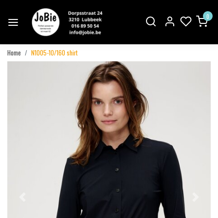
0
Home
N1005-10/160 shirt
Vorige
Volgend