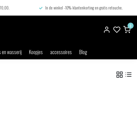
€70,00.
In de winkel -10% klantenkorting en gratis retouche.
0
 en wasserij
Koopjes
accessoires
Blog