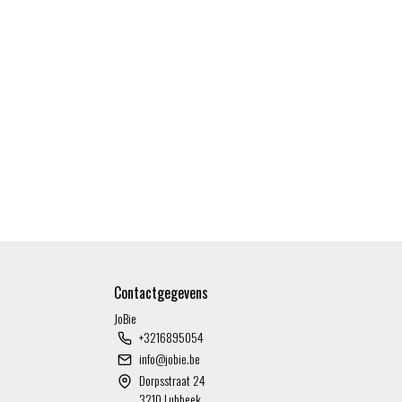
Contactgegevens
JoBie
+3216895054
info@jobie.be
Dorpsstraat 24
3210 Lubbeek