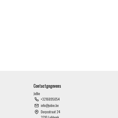
Contactgegevens
JoBie
+3216895054
info@jobie.be
Dorpsstraat 24
3210 Lubbeek