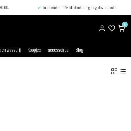
€70,00.
In de winkel -10% klantenkorting en gratis retouche.
0
 en wasserij
Koopjes
accessoires
Blog