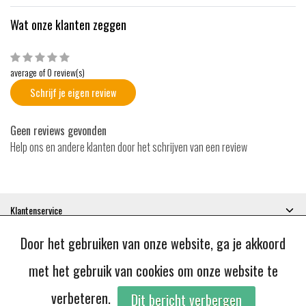
Wat onze klanten zeggen
average of 0 review(s)
Schrijf je eigen review
Geen reviews gevonden
Help ons en andere klanten door het schrijven van een review
Klantenservice
Mijn account
Door het gebruiken van onze website, ga je akkoord
Categorieën
Contactgegevens
met het gebruik van cookies om onze website te
verbeteren.
Dit bericht verbergen
© Copyright 2026 - JoBie | Realisatie
InStijl Media