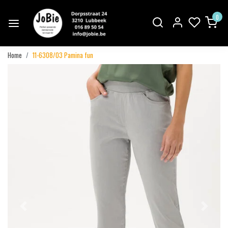
0
Home
11-6308/03 Pamina fun
Vorige
Volgend