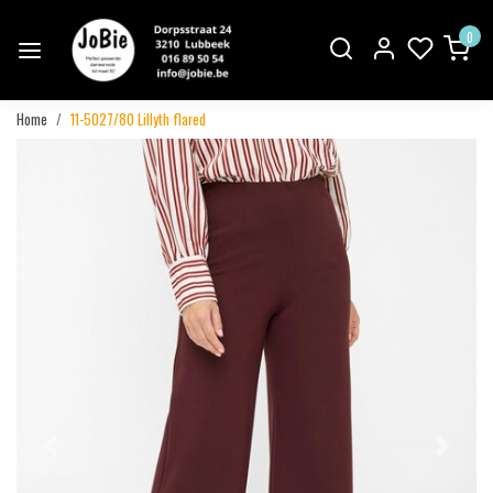
0
Home
11-5027/80 Lillyth flared
Vorige
Volgend