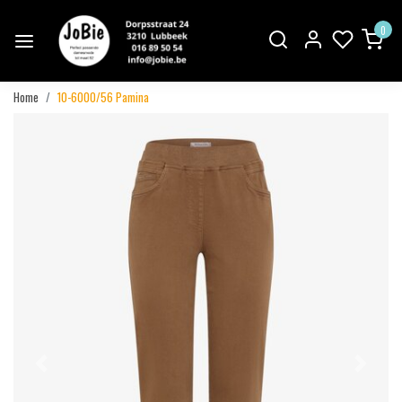
0
Home
10-6000/56 Pamina
Vorige
Volgend