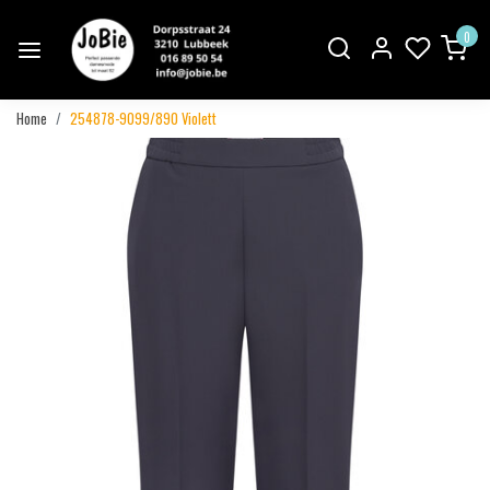
0
Home
254878-9099/890 Violett
Vorige
Volgend