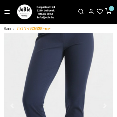
0
Home
212978-9903/890 Penny
Vorige
Volgend