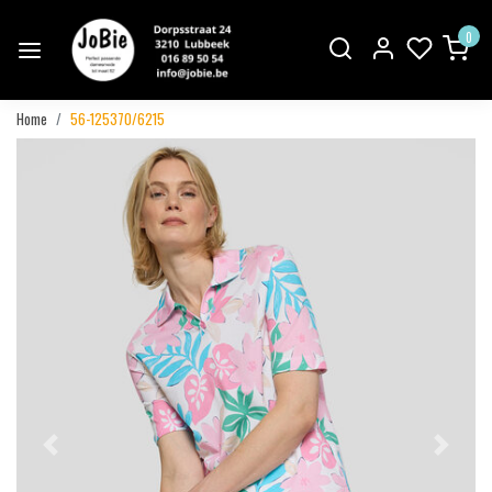
0
Home
56-125370/6215
Vorige
Volgend