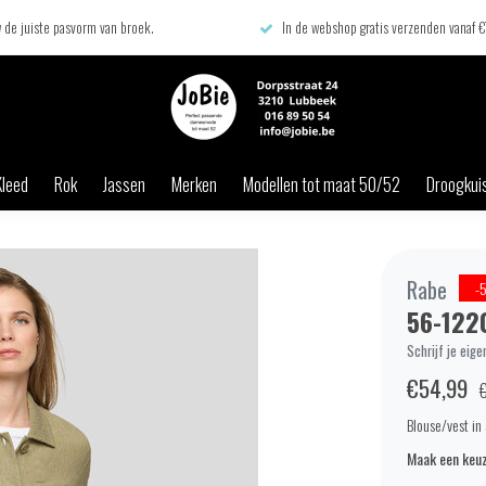
 de juiste pasvorm van broek.
In de webshop gratis verzenden vanaf 
Kleed
Rok
Jassen
Merken
Modellen tot maat 50/52
Droogkuis
Rabe
-
56-122
Schrijf je eige
€54,99
Blouse/vest in s
Maak een keuz