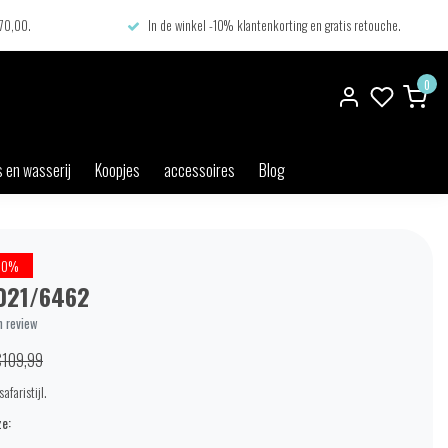
€70,00.
In de winkel -10% klantenkorting en gratis retouche.
0
 en wasserij
Koopjes
accessoires
Blog
50%
021/6462
n review
€109,99
afaristijl.
e: