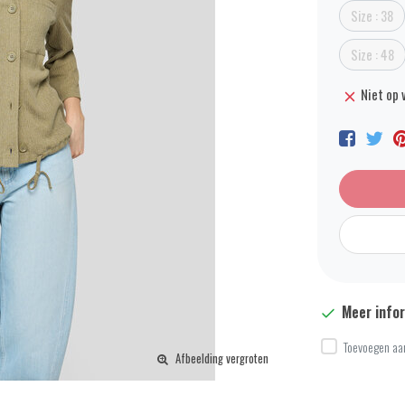
Size : 38
Size : 48
Niet op 
Meer info
Toevoegen aan
Afbeelding vergroten