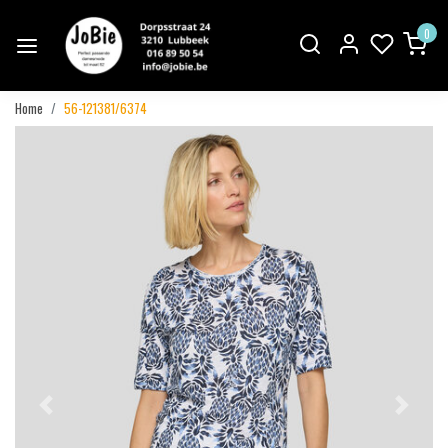
0
Home
56-121381/6374
Vorige
Volgend