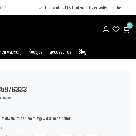
€70,00.
In de winkel -10% klantenkorting en gratis retouche.
0
 en wasserij
Koopjes
accessoires
Blog
359/6333
n review
4 mouwen. Pols en zoom afgewerkt met elastiek.
e: