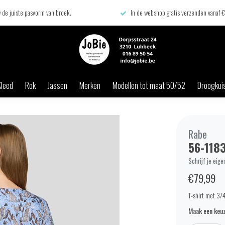
 de juiste pasvorm van broek.
In de webshop gratis verzenden vanaf 
Kleed
Rok
Jassen
Merken
Modellen tot maat 50/52
Droogkuis
Rabe
56-118
Schrijf je eige
€79,99
T-shirt met 3/
Maak een keuz