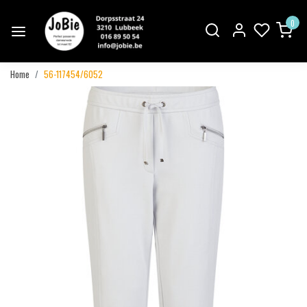
0
Home
56-117454/6052
Vorige
Volgend