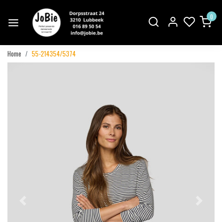
0
Home
55-214354/5374
Vorige
Volgend