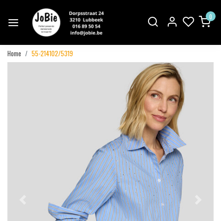
0
Home
55-214102/5319
Vorige
Volgend