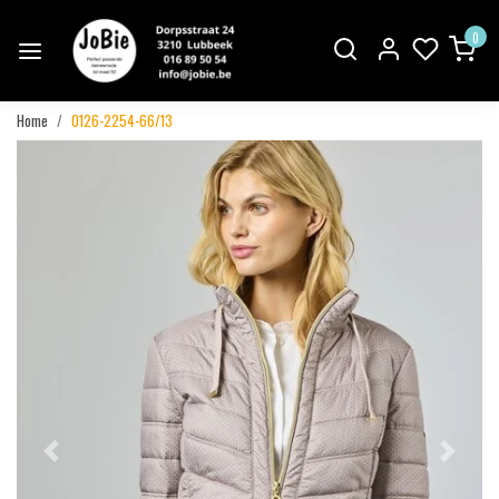
0
Home
0126-2254-66/13
Vorige
Volgend