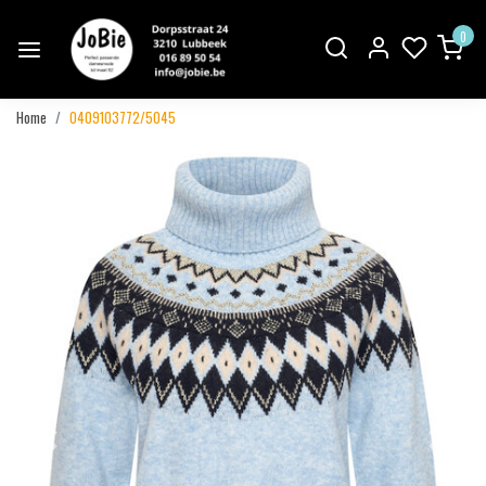
0
Home
0409103772/5045
Vorige
Volgend