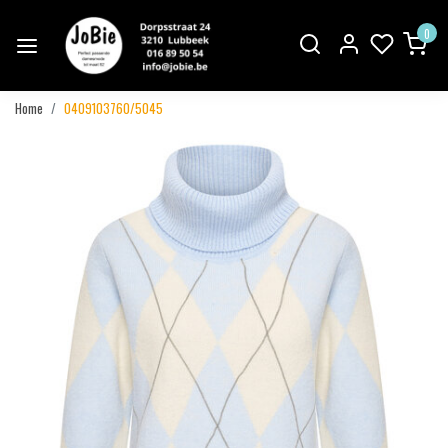
0
Home
0409103760/5045
Vorige
Volgend