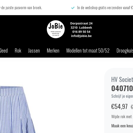
 de juiste pasvorm van broek.
In de webshop gratis verzenden vanaf 
Kleed
Rok
Jassen
Merken
Modellen tot maat 50/52
Droogkuis
HV Socie
040710
Schrijf je eige
€54,97
€
Wijde rok met p
Maak een keuz