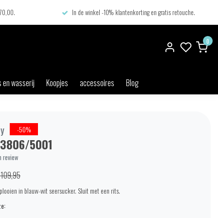
€70,00.
In de winkel -10% klantenkorting en gratis retouche.
0
 en wasserij
Koopjes
accessoires
Blog
ty
-50%
3806/5001
n review
109,95
looien in blauw-wit seersucker. Sluit met een rits.
e: