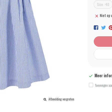
Size : 40
Niet op 
Meer info
Toevoegen aan
Afbeelding vergroten