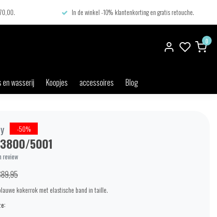
€70,00.
In de winkel -10% klantenkorting en gratis retouche.
0
 en wasserij
Koopjes
accessoires
Blog
ty
-50%
3800/5001
n review
€89,95
lauwe kokerrok met elastische band in taille.
e: