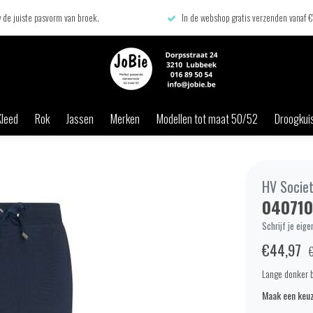
 de juiste pasvorm van broek.
In de webshop gratis verzenden vanaf 
Kleed
Rok
Jassen
Merken
Modellen tot maat 50/52
Droogkuis
HV Socie
040710
Schrijf je eige
€44,97
Lange donker b
Maak een keuz