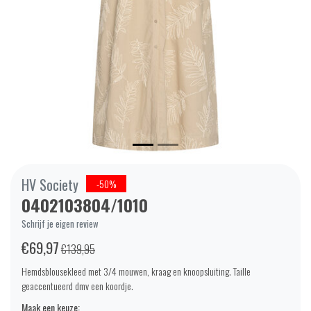
HV Society
-50%
0402103804/1010
Schrijf je eigen review
€69,97
€139,95
Hemdsblousekleed met 3/4 mouwen, kraag en knoopsluiting. Taille
geaccentueerd dmv een koordje.
Maak een keuze: