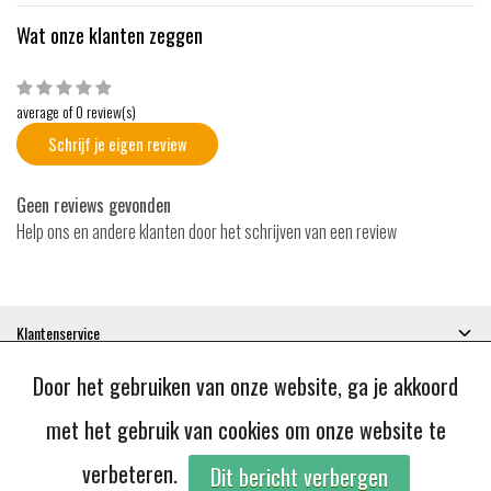
Wat onze klanten zeggen
average of 0 review(s)
Schrijf je eigen review
Geen reviews gevonden
Help ons en andere klanten door het schrijven van een review
Klantenservice
Mijn account
Door het gebruiken van onze website, ga je akkoord
Categorieën
Contactgegevens
met het gebruik van cookies om onze website te
verbeteren.
Dit bericht verbergen
© Copyright 2026 - JoBie | Realisatie
InStijl Media