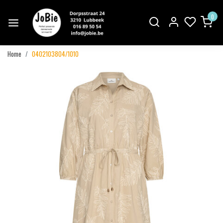
0
Home
0402103804/1010
Vorige
Volgend