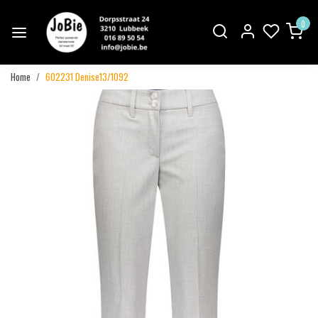
0
Home
602231 Denise13/1092
Vorige
Volgend