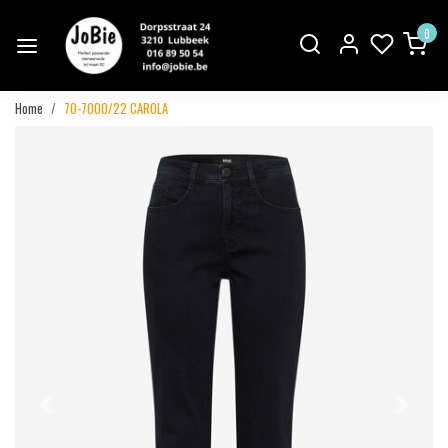
0
Home
70-7000/22 CAROLA
Vorige
Volgend