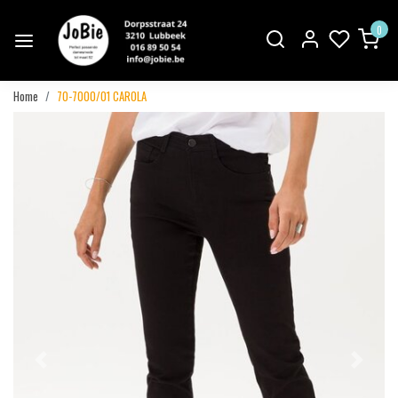
0
Home
70-7000/01 CAROLA
Vorige
Volgend