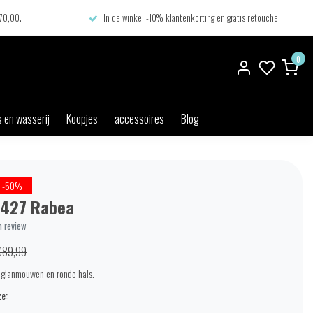
€70,00.
In de winkel -10% klantenkorting en gratis retouche.
0
 en wasserij
Koopjes
accessoires
Blog
-50%
427 Rabea
n review
€89,99
aglanmouwen en ronde hals.
e: