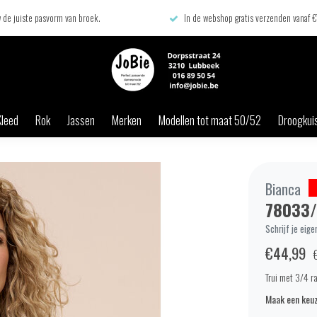
 de juiste pasvorm van broek.
In de webshop gratis verzenden vanaf 
Kleed
Rok
Jassen
Merken
Modellen tot maat 50/52
Droogkuis
Bianca
78033/
Schrijf je eige
€44,99
Trui met 3/4 r
Maak een keuz