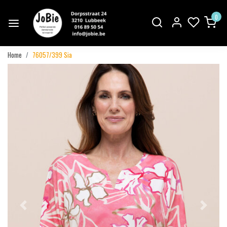
0
Home
76057/399 Sia
Vorige
Volgend