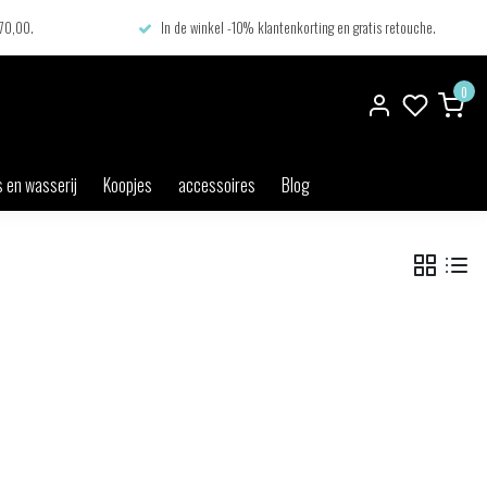
€70,00.
In de winkel -10% klantenkorting en gratis retouche.
0
 en wasserij
Koopjes
accessoires
Blog