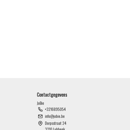
Contactgegevens
JoBie
+3216895054
info@jobie.be
Dorpsstraat 24
3210 Lubbeek